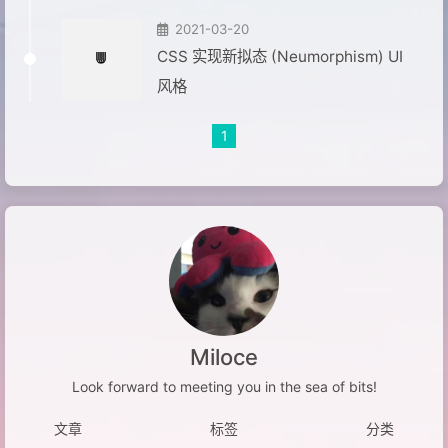
2021-03-20
CSS 实现新拟态 (Neumorphism) UI
风格
1
Miloce
Look forward to meeting you in the sea of bits!
文章
标签
分类