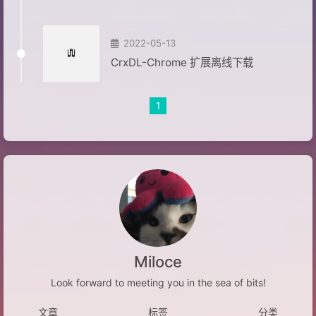
2022-05-13
CrxDL-Chrome 扩展离线下载
1
Miloce
Look forward to meeting you in the sea of bits!
文章
标签
分类