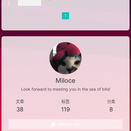
1
Miloce
Look forward to meeting you in the sea of bits!
文章
标签
分类
38
119
8
Contact Me