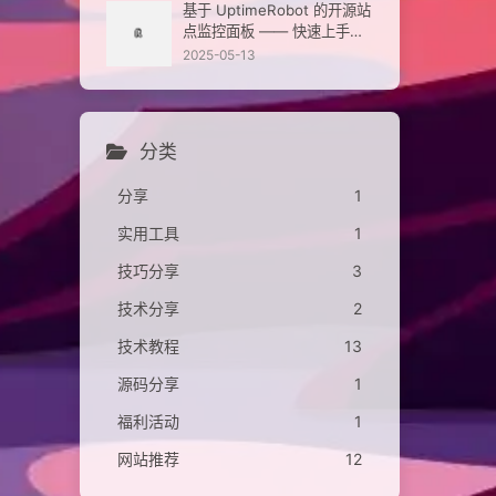
基于 UptimeRobot 的开源站
点监控面板 —— 快速上手与
部署指南
2025-05-13
分类
分享
1
实用工具
1
技巧分享
3
技术分享
2
技术教程
13
源码分享
1
福利活动
1
网站推荐
12