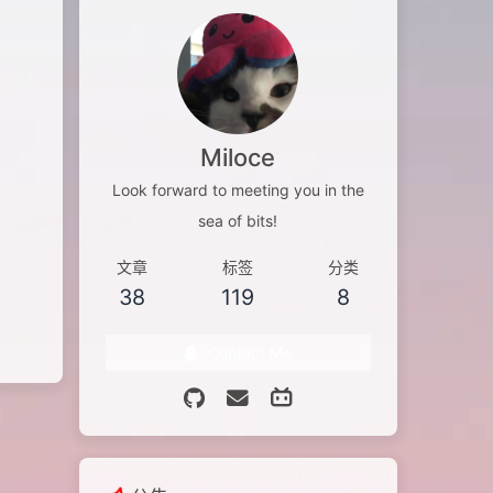
Miloce
Look forward to meeting you in the
sea of bits!
文章
标签
分类
38
119
8
Contact Me